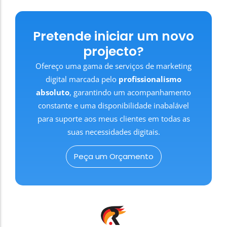
Pretende iniciar um novo
projecto?
Ofereço uma gama de serviços de marketing
digital marcada pelo
profissionalismo
absoluto
, garantindo um acompanhamento
constante e uma disponibilidade inabalável
para suporte aos meus clientes em todas as
suas necessidades digitais.
Peça um Orçamento