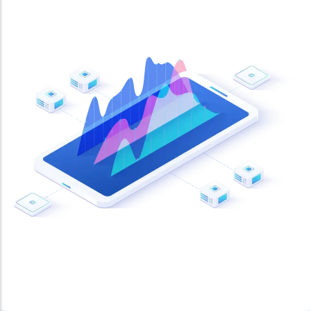
Consultor Google Ads
Consultor Google Analytics
Consultor Email Marketing
Novo
Criação de Sites
Tendência
Criação de Loja Online
Alojamento WordPress