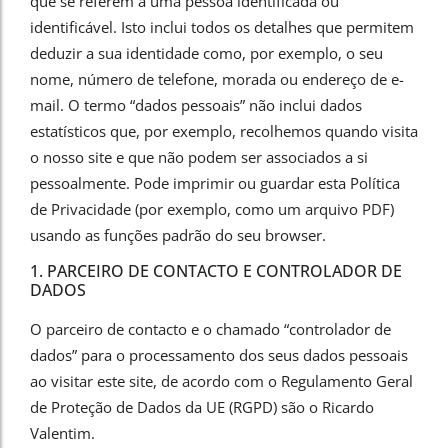
que se referem a uma pessoa identificada ou
Consultor Google Ads
identificável. Isto inclui todos os detalhes que permitem
deduzir a sua identidade como, por exemplo, o seu
Consultor Google Analytics
nome, número de telefone, morada ou endereço de e-
Consultor Email Marketing
Novo
mail. O termo “dados pessoais” não inclui dados
estatísticos que, por exemplo, recolhemos quando visita
Criação de Sites
Tendência
o nosso site e que não podem ser associados a si
pessoalmente. Pode imprimir ou guardar esta Política
Criação de Loja Online
de Privacidade (por exemplo, como um arquivo PDF)
Alojamento WordPress
usando as funções padrão do seu browser.
1. PARCEIRO DE CONTACTO E CONTROLADOR DE
DADOS
O parceiro de contacto e o chamado “controlador de
dados” para o processamento dos seus dados pessoais
ao visitar este site, de acordo com o Regulamento Geral
de Proteção de Dados da UE (RGPD) são o Ricardo
Valentim.