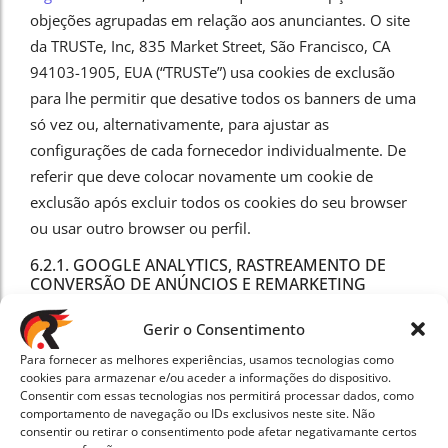
objeções agrupadas em relação aos anunciantes. O site
da TRUSTe, Inc, 835 Market Street, São Francisco, CA
94103-1905, EUA (“TRUSTe”) usa cookies de exclusão
para lhe permitir que desative todos os banners de uma
só vez ou, alternativamente, para ajustar as
configurações de cada fornecedor individualmente. De
referir que deve colocar novamente um cookie de
exclusão após excluir todos os cookies do seu browser
ou usar outro browser ou perfil.
6.2.1. GOOGLE ANALYTICS, RASTREAMENTO DE
CONVERSÃO DE ANÚNCIOS E REMARKETING
O nosso website usa o Google Analytics, um service de
Gerir o Consentimento
análise web da Google Ireland Limited, Gordon House,
Para fornecer as melhores experiências, usamos tecnologias como
Barrow Street, Dublin 4, Irland (“Google“).
cookies para armazenar e/ou aceder a informações do dispositivo.
Consentir com essas tecnologias nos permitirá processar dados, como
Adicionalmente, o nosso website utiliza Google Ads e
comportamento de navegação ou IDs exclusivos neste site. Não
faz o rastreamento de conversões pelo Google Tag
consentir ou retirar o consentimento pode afetar negativamante certos