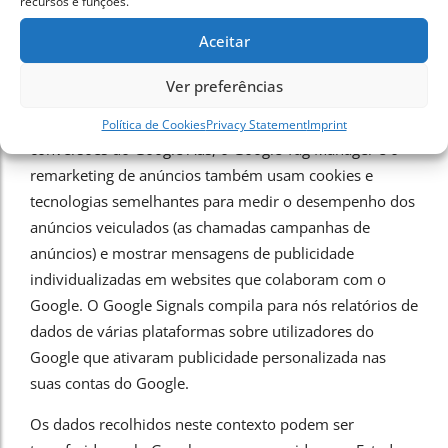
recursos e funções.
Manager, remarketing de anúncios e Google Signals,
que são também serviços da Google.
Aceitar
O Google Analytics usa cookies e tecnologias
Ver preferências
semelhantes para analisar e melhorar o nosso site com
base no seu comportamento de uso. O rastreamento de
Política de Cookies
Privacy Statement
Imprint
conversões do Google Ads, o Google Tag Manager e o
remarketing de anúncios também usam cookies e
tecnologias semelhantes para medir o desempenho dos
anúncios veiculados (as chamadas campanhas de
anúncios) e mostrar mensagens de publicidade
individualizadas em websites que colaboram com o
Google. O Google Signals compila para nós relatórios de
dados de várias plataformas sobre utilizadores do
Google que ativaram publicidade personalizada nas
suas contas do Google.
Os dados recolhidos neste contexto podem ser