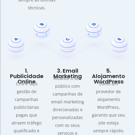
técnicas.
1.
3. Email
5.
Publicidade
Marketing
Alojamento
Alcance o seu
Online
WordPress
Crio e faço
Como um
público com
gestão de
provedor de
campanhas de
campanhas
alojamento
email marketing
publicitárias
WordPress,
direcionadas e
pagas que
garanto que seu
personalizadas
atraem tráfego
site esteja
com os seus
qualificado e
sempre rápido,
serviços e