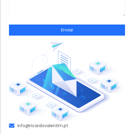
Enviar
info@ricardovalentim.pt