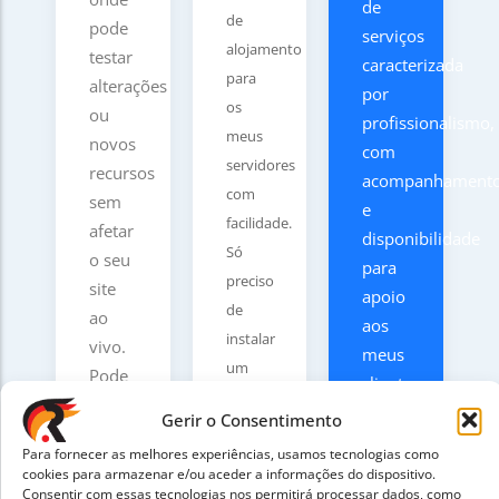
de
de
pode
serviços
alojamento
testar
caracterizada
para
alterações
por
os
ou
profissionalismo,
meus
novos
com
servidores
recursos
acompanhament
com
sem
e
facilidade.
afetar
disponibilidade
Só
o seu
para
preciso
site
apoio
de
ao
aos
instalar
vivo.
meus
um
Pode
clientes.
plugin
transferir
Gerir o Consentimento
no seu
as
site, e
Para fornecer as melhores experiências, usamos tecnologias como
mudanças
cookies para armazenar e/ou aceder a informações do dispositivo.
seguir
para
Consentir com essas tecnologias nos permitirá processar dados, como