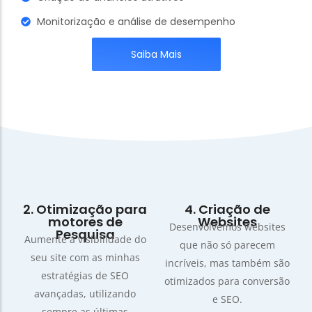
Monitorização e análise de desempenho
Saiba Mais
2. Otimização para
4. Criação de
motores de
Websites
Desenvolvemos websites
Pesquisa
Aumente a visibilidade do
que não só parecem
seu site com as minhas
incríveis, mas também são
estratégias de SEO
otimizados para conversão
avançadas, utilizando
e SEO.
sempre as últimas