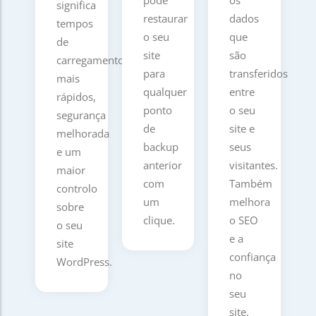
significa
restaurar
dados
tempos
o seu
que
de
site
são
carregamento
para
transferidos
mais
qualquer
entre
rápidos,
ponto
o seu
segurança
de
site e
melhorada
backup
seus
e um
anterior
visitantes.
maior
com
Também
controlo
um
melhora
sobre
clique.
o SEO
o seu
e a
site
confiança
WordPress.
no
seu
site.