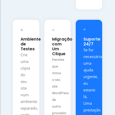
Ambiente
Migração
Suporte
de
com
24/7
Testes
Um
Se for
Clique
Crie
necessária
Permite
uma
uma
que
cópia
ajuda
mova
do
urgente,
o seu
seu
eu
site
site
estarei
WordPress
num
lá.
de
ambiente
Uma
outro
separado,
prestação
provedor
onde