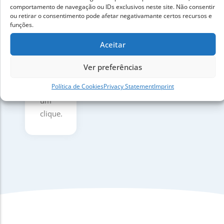
as
comportamento de navegação ou IDs exclusivos neste site. Não consentir
o site
ou retirar o consentimento pode afetar negativamante certos recursos e
instruções
ao
funções.
para
vivo,
Aceitar
migrar
ou
o seu
vice-
Ver preferências
site.
versa,
Política de Cookies
Privacy Statement
Imprint
com
um
clique.