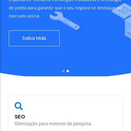
Consultor Google Ads
de ponta para garantir que o seu negócio se destaque no
mercado online.
Consultor Google Analytics
Consultor Email Marketing
Novo
Saiba Mais
Criação de Sites
Tendência
Criação de Loja Online
Alojamento WordPress
SEO
Otimização para motores de pesquisa.