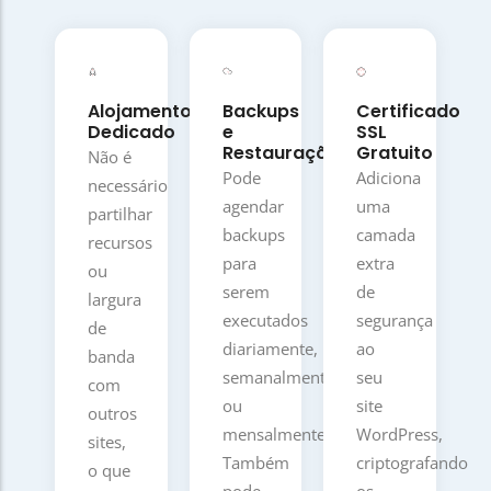
Alojamento
Backups
Certificado
Dedicado
e
SSL
Restaurações
Gratuito
Não é
Pode
Adiciona
necessário
agendar
uma
partilhar
backups
camada
recursos
para
extra
ou
serem
de
largura
executados
segurança
de
diariamente,
ao
banda
semanalmente
seu
com
ou
site
outros
mensalmente.
WordPress,
sites,
Também
criptografando
o que
pode
os